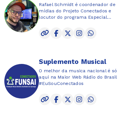
Rafael Schmidt é coordenador de
mídias do Projeto Conectados e
locutor do programa Especial
Reggae Music que vai ao ar na terça
às 19h00, quinta-feira às 15h00
horas, na sexta-feira, às 19h00,
sábado 2h00 e 19h00.
Suplemento Musical
O melhor da musica nacional é só
aqui na Maior Web Rádio do Brasil
#EuSouConectados