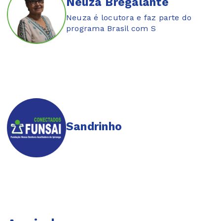
Neuza Bregalante
Neuza é locutora e faz parte do
programa Brasil com S
Sandrinho