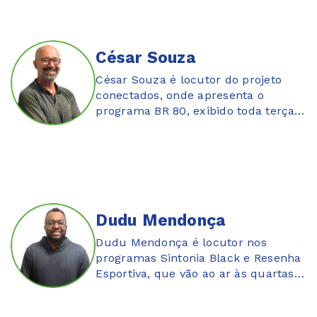
César Souza
César Souza é locutor do projeto
conectados, onde apresenta o
programa BR 80, exibido toda terça-
feira, às 16H
Dudu Mendonça
Dudu Mendonça é locutor nos
programas Sintonia Black e Resenha
Esportiva, que vão ao ar às quartas-
feiras as 10h e as 13h.