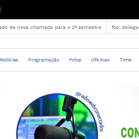
 Black - Reprise com Dudu Mendonça
nova chamada para o 2º semestre
Rio: delegacias ter
Notícias
Programação
Fotos
Oficinas
Time